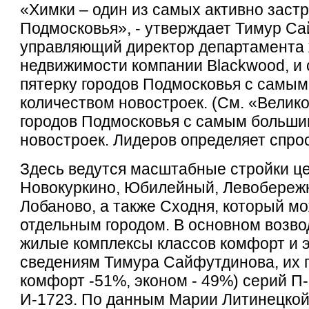
«Химки – один из самых активно заст
Подмосковья», - утверждает Тимур С
управляющий директор департамента
недвижимости компании Blackwood, и 
пятерку городов Подмосковья с самы
количеством новостроек. (См. «Велик
городов Подмосковья с самым больш
новостроек. Лидеров определяет спрос
Здесь ведутся масштабные стройки ц
Новокуркино, Юбилейный, Левобережн
Лобаново, а также Сходня, который м
отдельным городом. В основном возв
жилые комплексы классов комфорт и э
сведениям Тимура Сайфутдинова, их 
комфорт -51%, эконом - 49%) серий П
И-1723. По данным Марии Литинецко