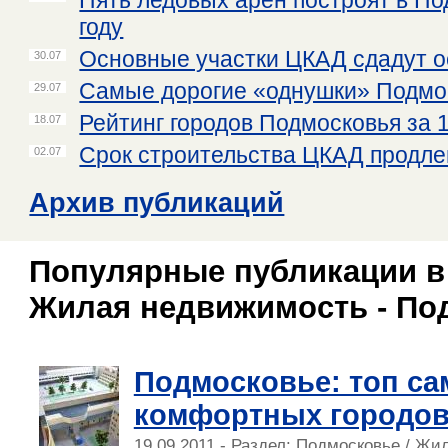
Пять ледовых арен построят в По
году
Основные участки ЦКАД сдадут о
30.07
Самые дорогие «однушки» Подмо
29.07
Рейтинг городов Подмосковья за 1
18.07
Срок строительства ЦКАД продлен
02.07
Архив публикаций
Популярные публикации в
Жилая недвижимость - По
Подмосковье: топ с
комфортных городо
19.09.2011 - Раздел:
Подмосковье
/
Жил