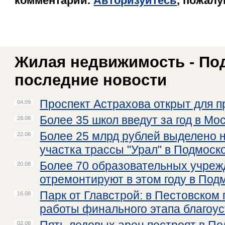
комментарии.
Авторизуйтесь
, пожалу
Жилая недвижимость - По
последние новости
Проспект Астрахова открыт для п
04.09
Более 35 школ введут за год в Мо
28.08
Более 25 млрд рублей выделено 
22.08
участка трассы "Урал" в Подмоск
Более 70 образовательных учреж
20.08
отремонтируют в этом году в Под
Парк от Главстрой: в Пестовском 
16.08
работы финального этапа благоу
02.08