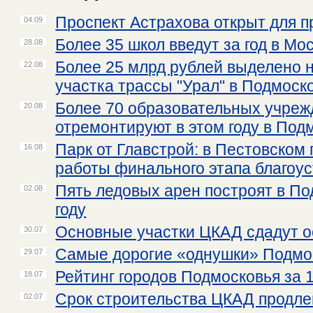
Проспект Астрахова открыт для п
04.09
Более 35 школ введут за год в Мо
28.08
Более 25 млрд рублей выделено 
22.08
участка трассы "Урал" в Подмоск
Более 70 образовательных учреж
20.08
отремонтируют в этом году в Под
Парк от Главстрой: в Пестовском 
16.08
работы финального этапа благоу
Пять ледовых арен построят в По
02.08
году
Основные участки ЦКАД сдадут о
30.07
Самые дорогие «однушки» Подмо
29.07
Рейтинг городов Подмосковья за 1
18.07
Срок строительства ЦКАД продлен
02.07