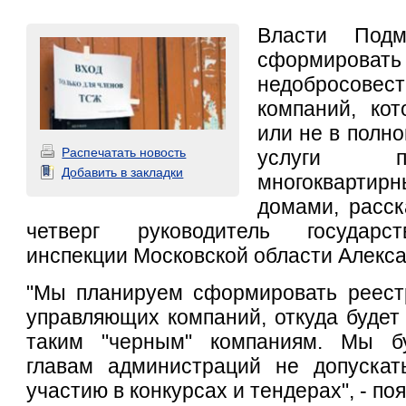
Власти Подм
сформир
недобросове
компаний, кот
или не в полн
Распечатать новость
услуги п
Добавить в закладки
многоквар
домами, расск
четверг руководитель государс
инспекции Московской области Алекс
"Мы планируем сформировать реест
управляющих компаний, откуда будет
таким "черным" компаниям. Мы бу
главам администраций не допускат
участию в конкурсах и тендерах", - п