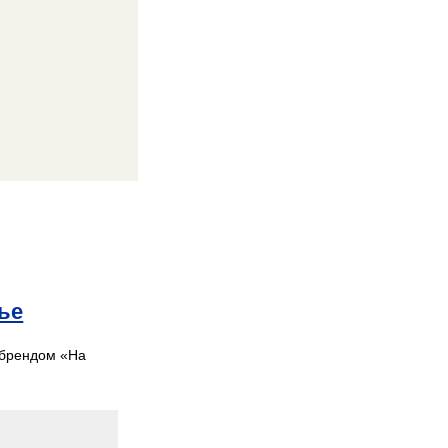
ье
 брендом «На