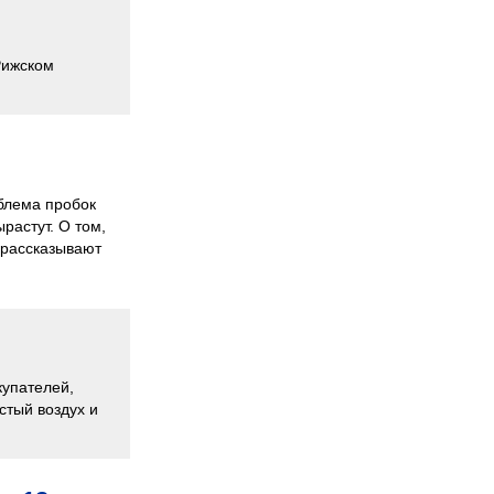
Рижском
облема пробок
растут. О том,
- рассказывают
купателей,
стый воздух и