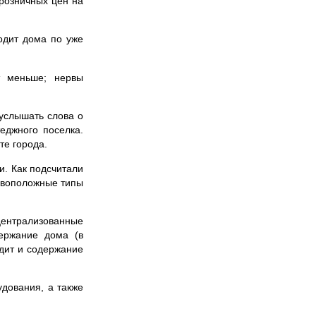
 розничных цен на
одит дома по уже
т меньше; нервы
 услышать слова о
еджного поселка.
те города.
и. Как подсчитали
тивоположные типы
централизованные
держание дома (в
одит и содержание
удования, а также