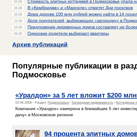
Стоимость элитных коттеджей в Подмосковье упала н
02.09
В «Кембридже» и «Марселе» отметят Дни поселков
28.08
Дома дороже 100 млн рублей можно найти в 14 посе
26.08
Доля покупателей, выбирающих «загородку» в Подмос
22.08
Предложение деревянных домов составляет не более
16.08
Одинокие родители выбирают квартиры
09.08
Архив публикаций
Популярные публикации в раз
Подмосковье
«Уралдон» за 5 лет вложит $200 мл
03.06.2008 - Раздел:
Подмосковье
/
Загородная недвижимость
/
Коттеджные 
Компания «Уралдон» намерена в ближайшие 5 лет инвестир
дачу» в Московском регионе.
94 процента элитных домов