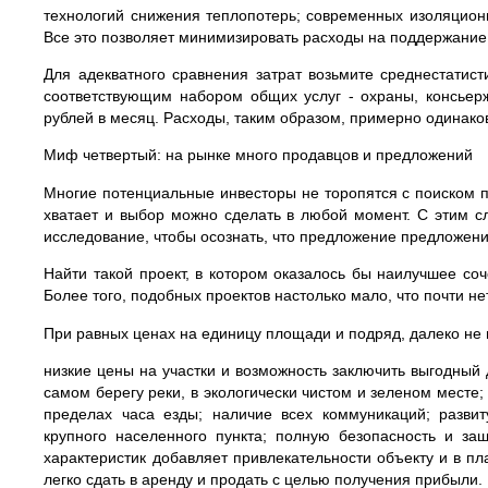
технологий снижения теплопотерь; современных изоляционн
Все это позволяет минимизировать расходы на поддержание
Для адекватного сравнения затрат возьмите среднестатис
соответствующим набором общих услуг - охраны, консьер
рублей в месяц. Расходы, таким образом, примерно одинаков
Миф четвертый: на рынке много продавцов и предложений
Многие потенциальные инвесторы не торопятся с поиском п
хватает и выбор можно сделать в любой момент. С этим сл
исследование, чтобы осознать, что предложение предложени
Найти такой проект, в котором оказалось бы наилучшее с
Более того, подобных проектов настолько мало, что почти не
При равных ценах на единицу площади и подряд, далеко не 
низкие цены на участки и возможность заключить выгодный
самом берегу реки, в экологически чистом и зеленом месте;
пределах часа езды; наличие всех коммуникаций; развит
крупного населенного пункта; полную безопасность и за
характеристик добавляет привлекательности объекту и в п
легко сдать в аренду и продать с целью получения прибыли.