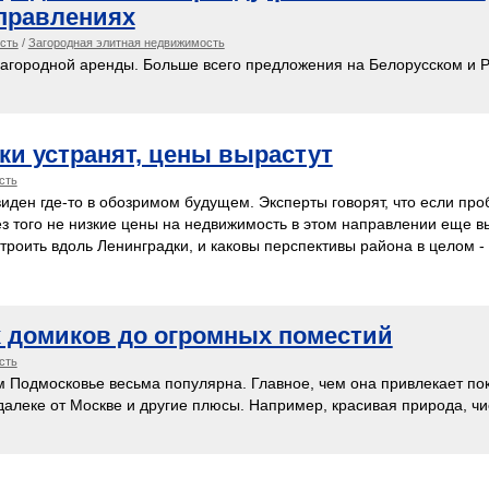
правлениях
сть
/
Загородная элитная недвижимость
загородной аренды. Больше всего предложения на Белорусском и 
ки устранят, цены вырастут
сть
иден где-то в обозримом будущем. Эксперты говорят, что если пр
ез того не низкие цены на недвижимость в этом направлении еще вы
 строить вдоль Ленинградки, и каковы перспективы района в целом 
х домиков до огромных поместий
сть
м Подмосковье весьма популярна. Главное, чем она привлекает по
далеке от Москве и другие плюсы. Например, красивая природа, чи