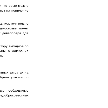
ми, которые можно
ияют на появление
сь исключительно
одмосковье может
ис девелопера для
стору выгодное по
чны, а колебания
ть.
тных затратах на
брать участки по
 все необходимые
недобросовестных