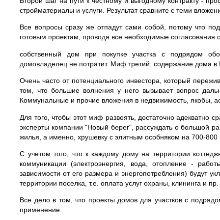
Второй шаг на пути к честному и выгодному контракту - про
стройматериалы и услуги. Результат сравните с теми вложен
Все вопросы сразу же отпадут сами собой, потому что по
готовым проектам, проводя все необходимые согласования 
собственный дом при покупке участка с подрядом обо
домовладелец не потратит. Миф третий: содержание дома в
Очень часто от потенциального инвестора, который пережи
том, что большие волнения у него вызывает вопрос даль
Коммунальные и прочие вложения в недвижимость, якобы, а
Для того, чтобы этот миф развеять, достаточно адекватно с
эксперты компании "Новый берег", рассуждать о большой р
жилья, а именно, хрушевку с элитным особняком на 700-800
С учетом того, что к каждому дому на территории коттед
коммуникации (электроэнергия, вода, отопление - рабо
зависимости от его размера и энергопотребления) будут ук
территории поселка, т.е. оплата услуг охраны, клининга и пр.
Все дело в том, что проекты домов для участков с подряд
применение: