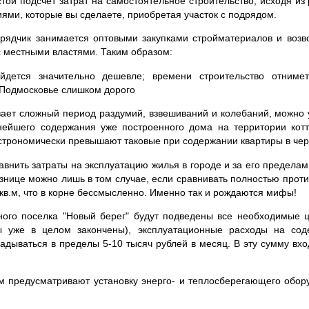
стой подсчет затрат на самостоятельное строительство, исходя из
иями, которые вы сделаете, приобретая участок с подрядом.
дрядчик занимается оптовыми закупками стройматериалов и возв
с местными властями. Таким образом:
йдется значительно дешевле; времени строительство отниме
 Подмосковье слишком дорого
вает сложный период раздумий, взвешиваний и колебаний, можно
нейшего содержания уже построенного дома на территории котт
строномически превышают таковые при содержании квартиры в чер
равнить затраты на эксплуатацию жилья в городе и за его пределам
азнице можно лишь в том случае, если сравнивать полностью про
 кв.м, что в корне бессмысленно. Именно так и рождаются мифы!
жного поселка "Новый берег" будут подведены все необходимые 
ты уже в целом закончены), эксплуатационные расходы на со
ладываться в пределы 5-10 тысяч рублей в месяц. В эту сумму вх
ом предусматривают установку энерго- и теплосберегающего обор