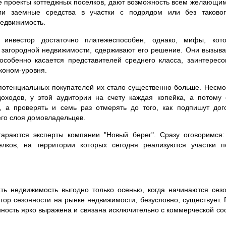
 проекты коттеджных поселков, дают возможность всем желающим
ли заемные средства в участки с подрядом или без таково
едвижимость.
 инвестор достаточно платежеспособен, однако, мифы, кот
 загородной недвижимости, сдерживают его решение. Они вызыв
особенно касается представителей среднего класса, заинтересо
коном-уровня.
потенциальных покупателей их стало существенно больше. Несмо
оходов, у этой аудитории на счету каждая копейка, а потому
, а проверять и семь раз отмерять до того, как подпишут дог
его слоя домовладельцев.
араются эксперты компании "Новый берег". Сразу оговоримся:
лков, на территории которых сегодня реализуются участки п
ть недвижимость выгодно только осенью, когда начинаются сезо
тор сезонности на рынке недвижимости, безусловно, существует.
онность ярко выражена и связана исключительно с коммерческой сос