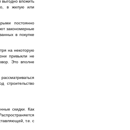
 выгодно вложить
го, в жилую или
орыми постоянно
ают закономерные
ванных в покупке
тря на некоторую
 они привыкли не
овор. Это вполне
 рассматриваться
од строительство
нные скидки. Как
 Распространяется
тавляющей, т.е. с