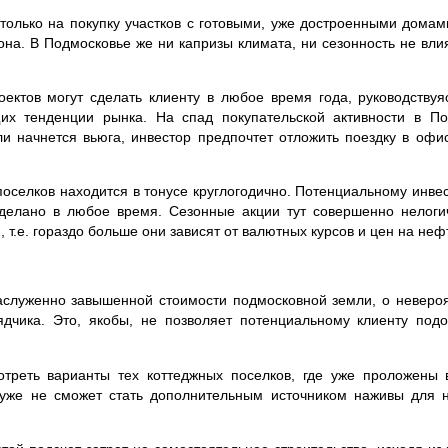
 только на покупку участков с готовыми, уже достроенными дома
зона. В Подмосковье же ни капризы климата, ни сезонность не вл
ектов могут сделать клиенту в любое время года, руководствуя
их тенденции рынка. На спад покупательской активности в П
или начнется вьюга, инвестор предпочтет отложить поездку в оф
поселков находится в тонусе круглогодично. Потенциальному инве
делано в любое время. Сезонные акции тут совершенно нелоги
т.е. гораздо больше они зависят от валютных курсов и цен на неф
аслуженно завышенной стоимости подмосковной земли, о невероя
чика. Это, якобы, не позволяет потенциальному клиенту подо
треть варианты тех коттеджных поселков, где уже проложены
уже не сможет стать дополнительным источником наживы для 