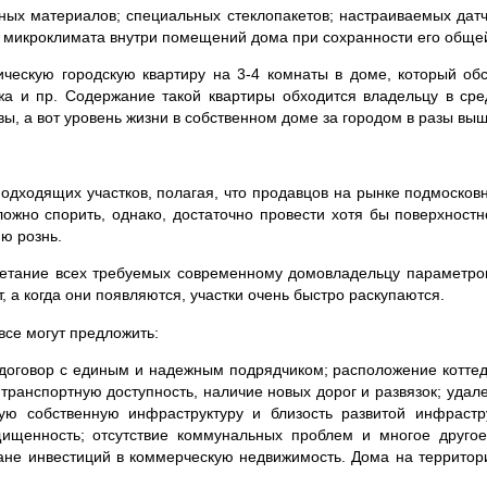
ых материалов; специальных стеклопакетов; настраиваемых датч
 микроклимата внутри помещений дома при сохранности его общей
тическую городскую квартиру на 3-4 комнаты в доме, который об
жа и пр. Содержание такой квартиры обходится владельцу в сре
ы, а вот уровень жизни в собственном доме за городом в разы выш
одходящих участков, полагая, что продавцов на рынке подмоско
ожно спорить, однако, достаточно провести хотя бы поверхност
ю рознь.
очетание всех требуемых современному домовладельцу параметров
т, а когда они появляются, участки очень быстро раскупаются.
все могут предложить:
 договор с единым и надежным подрядчиком; расположение котте
 транспортную доступность, наличие новых дорог и развязок; удал
ую собственную инфраструктуру и близость развитой инфрастр
щищенность; отсутствие коммунальных проблем и многое другое
лане инвестиций в коммерческую недвижимость. Дома на территор