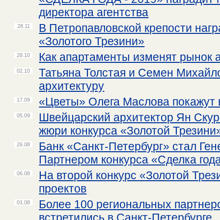
директора агентства
В Петропавловской крепости наг
28.11
«Золотого Трезини»
Как апартаменты изменят рынок 
28.10
Татьяна Толстая и Семен Михайл
02.10
архитектуру
«Цветы» Олега Маслова покажу
17.09
Швейцарский архитектор Ян Скур
05.09
жюри конкурса «Золотой Трезини
Банк «Санкт-Петербург» стал Ге
26.08
Партнером конкурса «Сделка год
На второй конкурс «Золотой Трез
06.08
проектов
Более 100 региональных партнер
01.08
встретились в Санкт-Петербурге