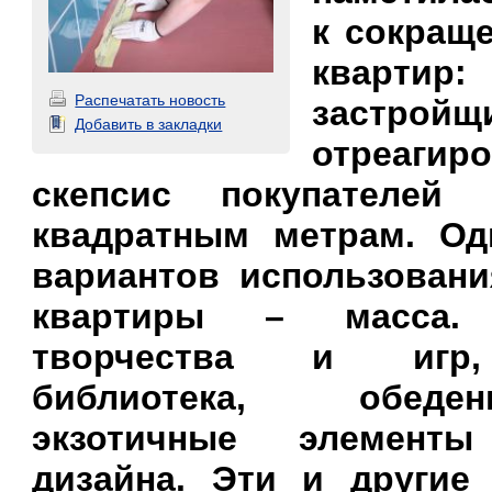
к сокращ
кварт
Распечатать новость
застройщ
Добавить в закладки
отреаг
скепсис покупателей
квадратным метрам. Од
вариантов использовани
квартиры – масса
творчества и игр
библиотека, обед
экзотичные элемент
дизайна. Эти и другие