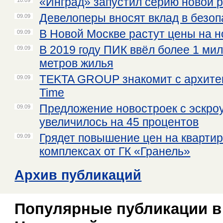
«Инград» запустил серию новой 
Девелоперы вносят вклад в безоп
09.09
В Новой Москве растут цены на 
09.09
В 2019 году ПИК ввёл более 1 ми
09.09
метров жилья
TEKTA GROUP знакомит с архитек
09.09
Time
Предложение новостроек с эскро
09.09
увеличилось на 45 процентов
Грядет повышение цен на кварти
09.09
комплексах от ГК «Гранель»
Архив публикаций
Популярные публикации в