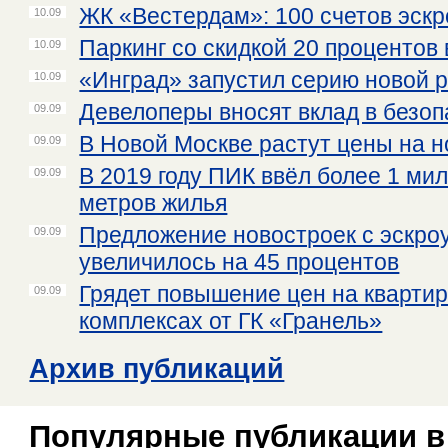
ЖК «Вестердам»: 100 счетов эскр
10.09
Паркинг со скидкой 20 процентов
10.09
«Инград» запустил серию новой 
10.09
Девелоперы вносят вклад в безоп
09.09
В Новой Москве растут цены на 
09.09
В 2019 году ПИК ввёл более 1 ми
09.09
метров жилья
Предложение новостроек с эскро
09.09
увеличилось на 45 процентов
Грядет повышение цен на кварти
09.09
комплексах от ГК «Гранель»
Архив публикаций
Популярные публикации в