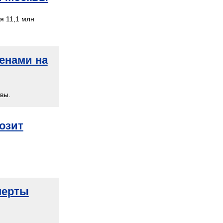
я 11,1 млн
енами на
вы.
озит
перты