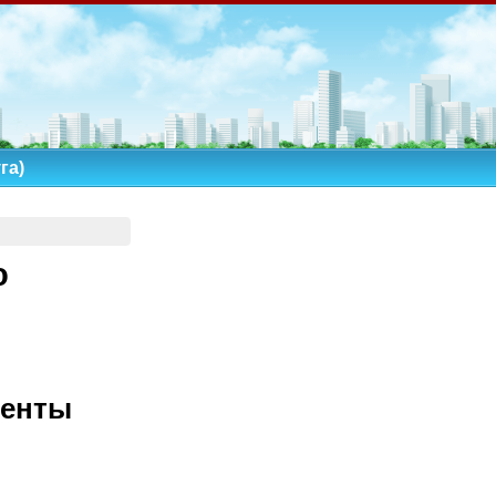
га)
ю
иенты