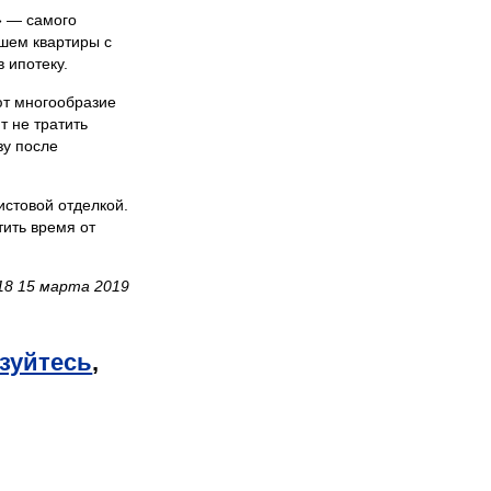
» — самого
шем квартиры с
 ипотеку.
т многообразие
т не тратить
зу после
истовой отделкой.
тить время от
18 15 марта 2019
зуйтесь
,