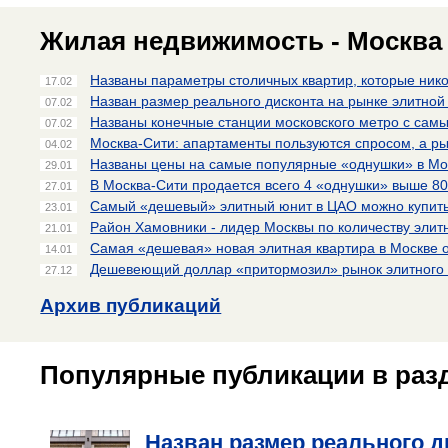
Жилая недвижимость - Москва 
Названы параметры столичных квартир, которые нико
17.02
Назван размер реального дисконта на рынке элитно
07.02
Названы конечные станции московского метро с сам
07.02
Москва-Сити: апартаменты пользуются спросом, а р
04.02
Названы цены на самые популярные «однушки» в Мо
29.01
В Москва-Сити продается всего 4 «однушки» выше 80
27.01
Самый «дешевый» элитный юнит в ЦАО можно купить 
23.01
Район Хамовники - лидер Москвы по количеству элит
21.01
Самая «дешевая» новая элитная квартира в Москве о
14.01
Дешевеющий доллар «притормозил» рынок элитного ж
27.12
Архив публикаций
Популярные публикации в раз
Назван размер реального 