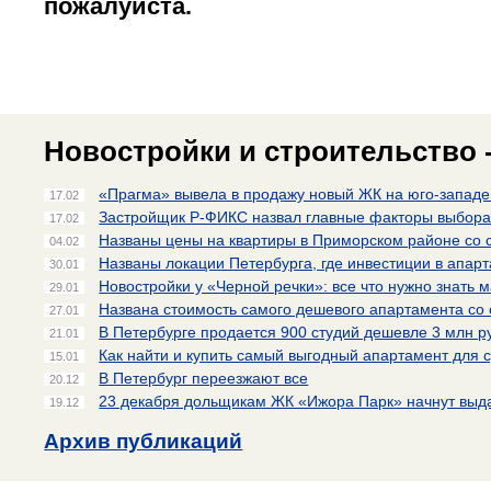
пожалуйста.
Новостройки и строительство -
«Прагма» вывела в продажу новый ЖК на юго-западе
17.02
Застройщик Р-ФИКС назвал главные факторы выбора 
17.02
Названы цены на квартиры в Приморском районе со с
04.02
Названы локации Петербурга, где инвестиции в апарт
30.01
Новостройки у «Черной речки»: все что нужно знать 
29.01
Названа стоимость самого дешевого апартамента со 
27.01
В Петербурге продается 900 студий дешевле 3 млн р
21.01
Как найти и купить самый выгодный апартамент для 
15.01
В Петербург переезжают все
20.12
23 декабря дольщикам ЖК «Ижора Парк» начнут выд
19.12
Архив публикаций