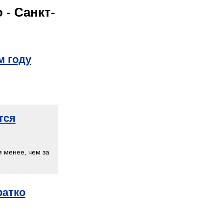
- Санкт-
м году
тся
я менее, чем за
ратко