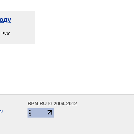
году
году.
BPN.RU © 2004-2012
ru