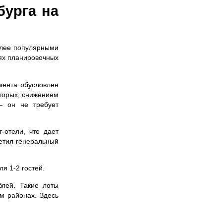
бурга на
олее популярными
ях планировочных
мента обусловлен
вторых, снижением
 – он не требует
-отели, что дает
метил генеральный
я 1-2 гостей.
лей. Такие лоты
м районах. Здесь