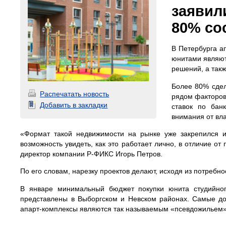
заявил
80% сос
В Петербурга а
юнитами являют
решений, а такж
Более 80% сдел
Распечатать новость
рядом факторов
Добавить в закладки
ставок по бан
внимания от вл
«Формат такой недвижимости на рынке уже закрепился и
возможность увидеть, как это работает лично, в отличие о
директор компании Р-ФИКС Игорь Петров.
По его словам, нарезку проектов делают, исходя из потребн
В январе минимальный бюджет покупки юнита студийног
представлены в Выборгском и Невском районах. Самые до
апарт-комплексы являются так называемым «псевдожильем