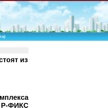
га)
стоят из
мплекса
 Р-ФИКС