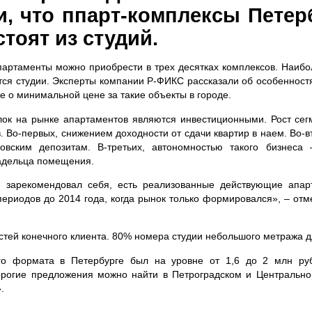
и, что ппарт-комплексы Петер
тоят из студий.
партаменты можно приобрести в трех десятках комплексов. Наиб
ся студии. Эксперты компании Р-ФИКС рассказали об особенност
е о минимальной цене за такие объекты в городе.
ок на рынке апартаментов являются инвестиционными. Рост сег
. Во-первых, снижением доходности от сдачи квартир в наем. Во-
ковским депозитам. В-третьих, автономностью такого бизнеса
адельца помещения.
 зарекомендовал себя, есть реализованные действующие апарт
т периодов до 2014 года, когда рынок только формировался», – от
остей конечного клиента. 80% номера студии небольшого метража дл
о формата в Петербурге был на уровне от 1,6 до 2 млн руб
рогие предложения можно найти в Петроградском и Центрально
».