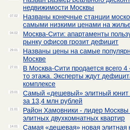
недвижимости Москвы
Названы конечные станции моско
07.02
самыми низкими ценами на жиль
Москва-Сити: апартаменты польз
04.02
рынку офисов грозит дефицит
Названы цены на самые популяр
29.01
Москве
В Москва-Сити продается всего 4
27.01
то этажа. Эксперты ждут дефицит
комплексе
Самый «дешевый» элитный юнит 
23.01
за 13,4 млн рублей
Район Хамовники - лидер Москвы 
21.01
элитных двухкомнатных квартир
Самая «дешевая» новая элитная 
14.01