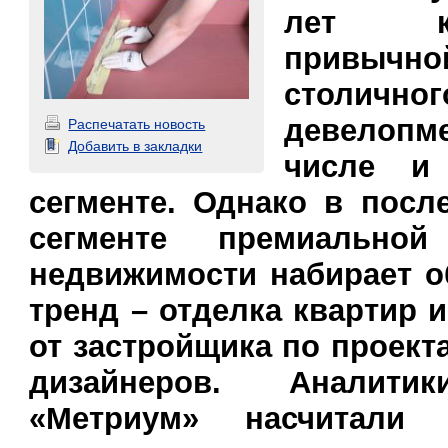
лет к
привыч
столичног
девелоп
Распечатать новость
Добавить в закладки
числе и
сегменте. Однако в посл
сегменте премиально
недвижимости набирает 
тренд – отделка квартир 
от застройщика по проект
дизайнеров. Аналити
«Метриум» насчитали 