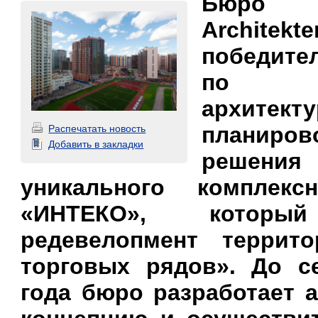
Бюро K
Аrchitek
победите
по ра
архитекту
планиров
Распечатать новость
Добавить в закладки
реше
уникального комплекс
«ИНТЕКО», которы
редевелопмент террит
торговых рядов». До с
года бюро разработает 