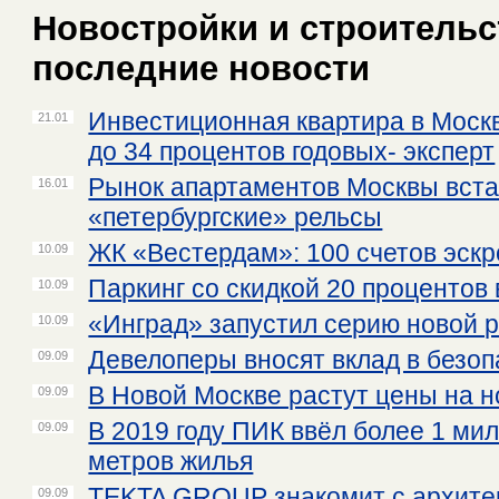
Новостройки и строительст
последние новости
Инвестиционная квартира в Моск
21.01
до 34 процентов годовых- эксперт
Рынок апартаментов Москвы вста
16.01
«петербургские» рельсы
ЖК «Вестердам»: 100 счетов эскр
10.09
Паркинг со скидкой 20 процентов
10.09
«Инград» запустил серию новой 
10.09
Девелоперы вносят вклад в безоп
09.09
В Новой Москве растут цены на 
09.09
В 2019 году ПИК ввёл более 1 ми
09.09
метров жилья
TEKTA GROUP знакомит с архитек
09.09