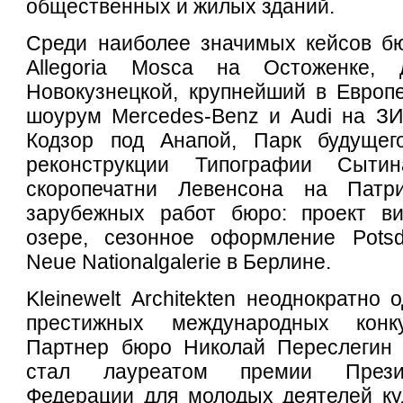
общественных и жилых зданий.
Среди наиболее значимых кейсов бю
Allegoria Mosca на Остоженке,
Новокузнецкой, крупнейший в Европ
шоурум Mercedes-Benz и Audi на ЗИ
Кодзор под Анапой, Парк будущег
реконструкции Типографии Сыт
скоропечатни Левенсона на Патр
зарубежных работ бюро: проект в
озере, сезонное оформление Pots
Neue Nationalgalerie в Берлине.
Kleinewelt Аrchitekten неоднократно
престижных международных конк
Партнер бюро Николай Переслегин 
стал лауреатом премии Прези
Федерации для молодых деятелей ку