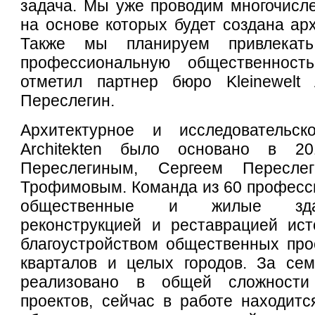
задача. Мы уже проводим многочисл
на основе которых будет создана арх
Также мы планируем привлекат
профессиональную общественност
отметил партнер бюро Kleinewelt А
Переслегин.
Архитектурное и исследовательск
Аrchitekten было основано в 2
Переслегиным, Сергеем Пересле
Трофимовым. Команда из 60 професс
общественные и жилые здан
реконструкцией и реставрацией ист
благоустройством общественных про
кварталов и целых городов. За се
реализовано в общей сложности
проектов, сейчас в работе находитс