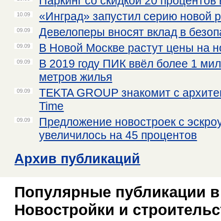
Паркинг со скидкой 20 процентов
«Инград» запустил серию новой 
10.09
Девелоперы вносят вклад в безоп
09.09
В Новой Москве растут цены на 
09.09
В 2019 году ПИК ввёл более 1 ми
09.09
метров жилья
TEKTA GROUP знакомит с архитек
09.09
Time
Предложение новостроек с эскро
09.09
увеличилось на 45 процентов
Архив публикаций
Популярные публикации в
Новостройки и строительс