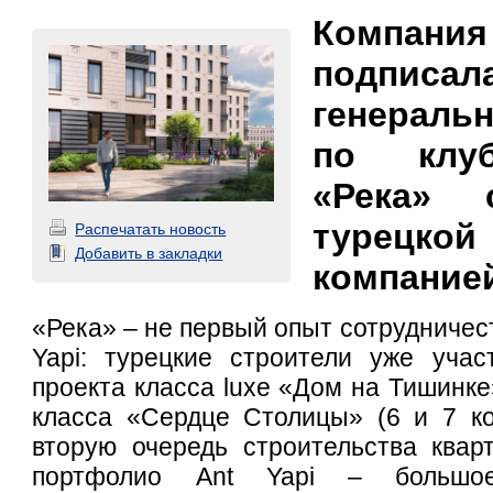
Компани
подписа
генераль
по клу
«Река» 
турецкой
Распечатать новость
Добавить в закладки
компанией
«Река» – не первый опыт сотрудничес
Yapi: турецкие строители уже учас
проекта класса luxe «Дом на Тишинке
класса «Сердце Столицы» (6 и 7 ко
вторую очередь строительства кварт
портфолио Ant Yapi – большо