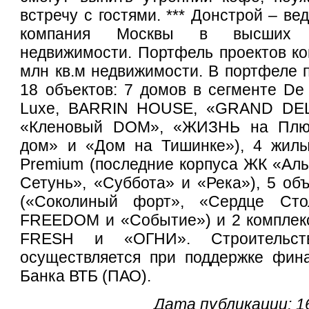
встречу с гостями. *** Донстрой – в
компания Москвы в высших 
недвижимости. Портфель проектов ко
млн кв.м недвижимости. В портфеле 
18 объектов: 7 домов в сегменте De
Luxe, BARRIN HOUSE, «GRAND DE
«Кленовый DOM», «ЖИЗНЬ на Плю
дом» и «Дом на Тишинке»), 4 жилы
Premium (последние корпуса ЖК «Ал
Сетунь», «Суббота» и «Река»), 5 объ
(«Соколиный форт», «Сердце Ст
FREEDOM и «Событие») и 2 комплекс
FRESH и «ОГНИ». Строительст
осуществляется при поддержке фина
Банка ВТБ (ПАО).
Дата публикации: 1