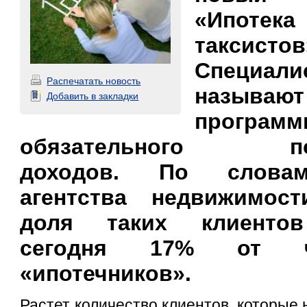
«Ипот
таксистов
Специа
Распечатать новость
называю
Добавить в закладки
прогр
обязательного под
доходов. По словам
агентства недвижимос
доля таких клиентов
сегодня 17% от ч
«ипотечников».
Растет количество клиентов, которые