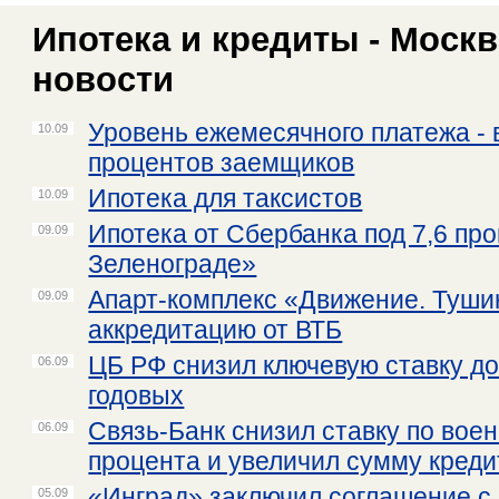
Ипотека и кредиты - Москв
новости
Уровень ежемесячного платежа - 
10.09
процентов заемщиков
Ипотека для таксистов
10.09
Ипотека от Сбербанка под 7,6 пр
09.09
Зеленограде»
Апарт-комплекс «Движение. Туши
09.09
аккредитацию от ВТБ
ЦБ РФ снизил ключевую ставку до
06.09
годовых
Связь-Банк снизил ставку по воен
06.09
процента и увеличил сумму креди
«Инград» заключил соглашение с
05.09