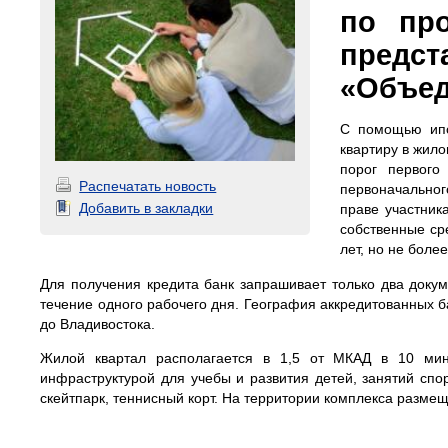
по про
пред
«Объед
С помощью ипо
квартиру в жил
порог первого
Распечатать новость
первоначального
Добавить в закладки
праве участник
собственные сре
лет, но не боле
Для получения кредита банк запрашивает только два докум
течение одного рабочего дня. География аккредитованных б
до Владивостока.
Жилой квартал располагается в 1,5 от МКАД в 10 мину
инфраструктурой для учебы и развития детей, занятий спор
скейтпарк, теннисный корт. На территории комплекса разме