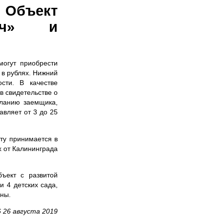
 Объект
сич» и
могут приобрести
 в рублях. Нижний
сти. В качестве
в свидетельстве о
еланию заемщика,
авляет от 3 до 25
иту принимается в
х от Калининграда
ъект с развитой
и 4 детских сада,
зины.
6 26 августа 2019