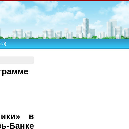
га)
грамме
ники» в
зь-Банке