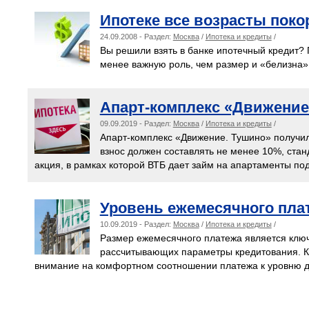
Ипотеке все возрасты пок
24.09.2008 - Раздел:
Москва
/
Ипотека и кредиты
/
Вы решили взять в банке ипотечный кредит? П
менее важную роль, чем размер и «белизна»
Апарт-комплекс «Движение
09.09.2019 - Раздел:
Москва
/
Ипотека и кредиты
/
Апарт-комплекс «Движение. Тушино» получил
взнос должен составлять не менее 10%, станд
акция, в рамках которой ВТБ дает займ на апартаменты под
Уровень ежемесячного плат
10.09.2019 - Раздел:
Москва
/
Ипотека и кредиты
/
Размер ежемесячного платежа является клю
рассчитывающих параметры кредитования. К
внимание на комфортном соотношении платежа к уровню д