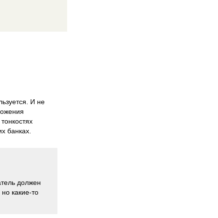
ьзуется. И не
ложения
 тонкостях
их банках.
патель должен
 но какие-то