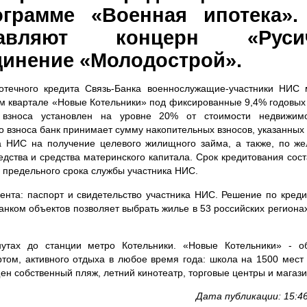
грамме «Военная ипотека».
ставляют концерн «Ру
инение «Молодострой».
течного кредита Связь-Банка военнослужащие-участники НИС 
ом квартале «Новые Котельники» под фиксированные 9,4% годовых
 взноса установлен на уровне 20% от стоимости недвижимо
 взноса банк принимает сумму накопительных взносов, указанных 
а НИС на получение целевого жилищного займа, а также, по ж
дства и средства материнского капитала. Срок кредитования сост
е предельного срока службы участника НИС.
ента: паспорт и свидетельство участника НИС. Решение по кред
анком объектов позволяет выбрать жилье в 53 российских региона
тах до станции метро Котельники. «Новые Котельники» - об
том, активного отдыха в любое время года: школа на 1500 мест 
щен собственный пляж, летний кинотеатр, торговые центры и мага
Дата публикации: 15:4