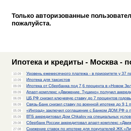
Только авторизованные пользовател
пожалуйста.
Ипотека и кредиты - Москва - 
Уровень ежемесячного платежа - в приоритете у 37 
10.09
Ипотека для таксистов
10.09
Ипотека от Сбербанка под 7,6 процента в «Новом Зе
09.09
Апарт-комплекс «Движение. Тушино» получил аккред
09.09
ЦБ РФ снизил ключевую ставку до 7 процентов годов
06.09
Связь-Банк снизил ставку по военной ипотеке до 9,1 
06.09
«Инград» заключил соглашение с Банком ДОМ.РФ о 
05.09
ВТБ аккредитовал Дом Chkalov на специальных усло
05.09
Сбербанк России аккредитовал апарт-комплекс «Дви
29.08
Снижение ставок по ипотеке для покупателей ЖК «Л
27.08