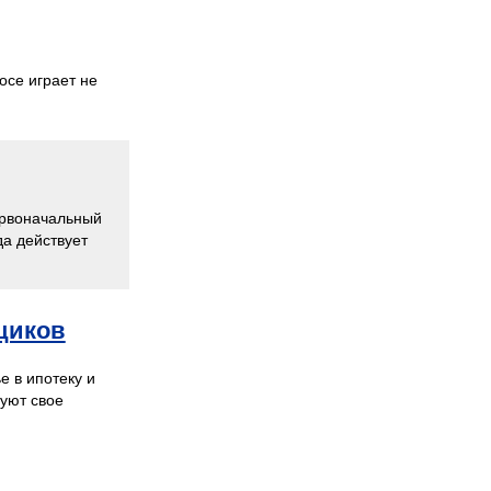
осе играет не
ервоначальный
да действует
мщиков
 в ипотеку и
уют свое