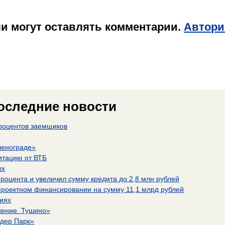
и могут оставлять комментарии.
Автори
последние новости
процентов заемщиков
ленограде»
итацию от ВТБ
ых
процента и увеличил сумму кредита до 2,8 млн рублей
проектном финансировании на сумму 11,1 млрд рублей
виях
жение. Тушино»
идер Парк»