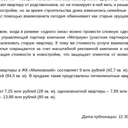
чил квартиру от родственников, но не планирует в ней жить и реша
овостройке, но за время строительства дома изменились семейные 
 с помощью взаимозачета сегодня обменивают как старые хрущев
твом, когда в режиме «одного окна» можно провести сложную сде
, управляющий партнер компании «Метриум» (участник партнерск
ализовать старую квартиру. К тому же стоимость услуги взаимоз
жилья сокращаются за счет масштабной рекламной кампании и н
сация стоимости в новостройке, что защищает клиентов от возм
артиры в ЖК «Маяковский» составляет 9 млн рублей (42,7 кв. м)
лей (84,5 кв. м). В продаже также представлены пятикомнатные ква
 7,25 млн рублей (28 кв. м), однокомнатной квартиры – 7,89 млн р
 13,88 млн рублей (80 кв. м).
Дата публикации: 11:3