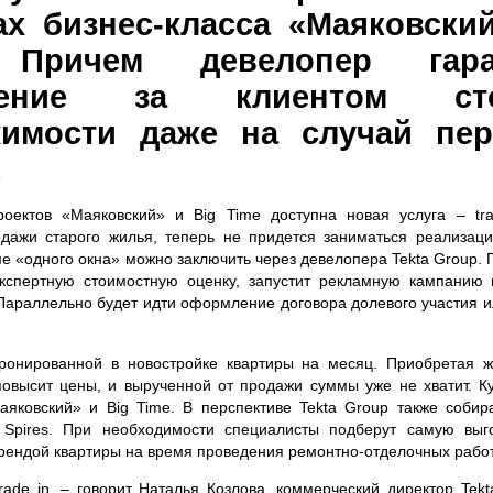
ах бизнес-класса «Маяковски
 Причем девелопер гаран
нение за клиентом сто
имости даже на случай пер
.
оектов «Маяковский» и Big Time доступна новая услуга – tra
дажи старого жилья, теперь не придется заниматься реализац
ме «одного окна» можно заключить через девелопера Tekta Group.
кспертную стоимостную оценку, запустит рекламную кампанию
Параллельно будет идти оформление договора долевого участия 
онированной в новостройке квартиры на месяц. Приобретая жи
повысит цены, и вырученной от продажи суммы уже не хватит. К
аяковский» и Big Time. В перспективе Tekta Group также собир
а Spires. При необходимости специалисты подберут самую вы
арендой квартиры на время проведения ремонтно-отделочных работ
ade in, – говорит Наталья Козлова, коммерческий директор Tekt