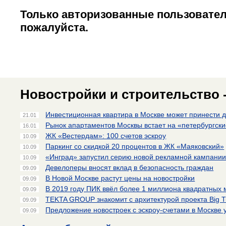
Только авторизованные пользовател
пожалуйста.
Новостройки и строительство 
Инвестиционная квартира в Москве может принести д
21.01
Рынок апартаментов Москвы встает на «петербургск
16.01
ЖК «Вестердам»: 100 счетов эскроу
10.09
Паркинг со скидкой 20 процентов в ЖК «Маяковский»
10.09
«Инград» запустил серию новой рекламной кампани
10.09
Девелоперы вносят вклад в безопасность граждан
09.09
В Новой Москве растут цены на новостройки
09.09
В 2019 году ПИК ввёл более 1 миллиона квадратных 
09.09
TEKTA GROUP знакомит с архитектурой проекта Big 
09.09
Предложение новостроек с эскроу-счетами в Москве 
09.09