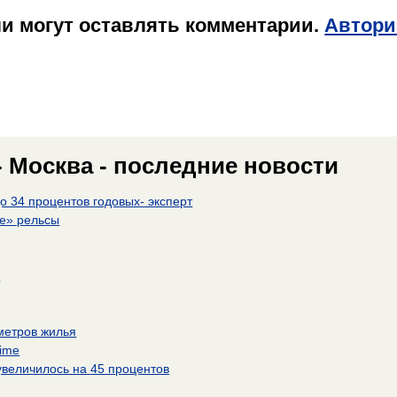
и могут оставлять комментарии.
Автори
- Москва - последние новости
о 34 процентов годовых- эксперт
ие» рельсы
и
метров жилья
Time
увеличилось на 45 процентов