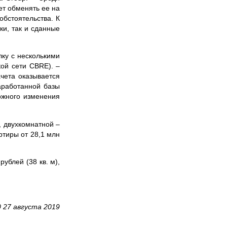
ет обменять ее на
обстоятельства. К
ки, так и сданные
лку с несколькими
ой сети CBRE). –
ачета оказывается
аработанной базы
ожного изменения
, двухкомнатной –
ртиры от 28,1 млн
ублей (38 кв. м),
0 27 августа 2019