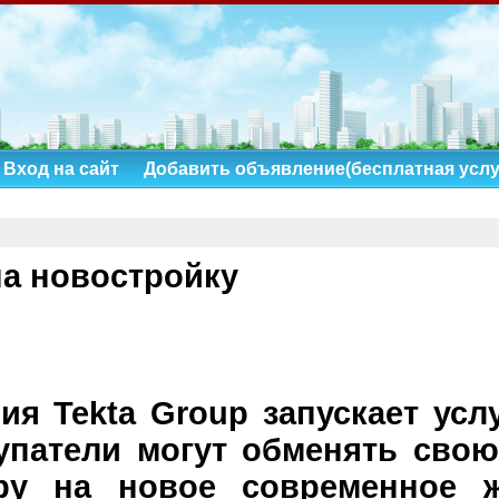
Вход на сайт
Добавить объявление(бесплатная услу
на новостройку
ия Tekta Group запускает услу
купатели могут обменять сво
иру на новое современное 