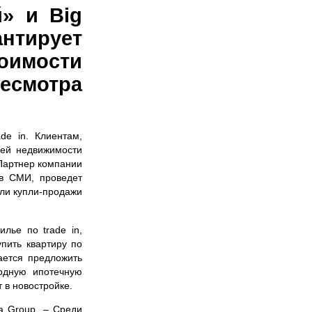
й» и Big
тирует
имости
есмотра
de in. Клиентам,
ией недвижимости
 Партнер компании
 в СМИ, проведет
или купли-продажи
лье по trade in,
упить квартиру по
ается предложить
годную ипотечную
 в новостройке.
a Group. – Среди