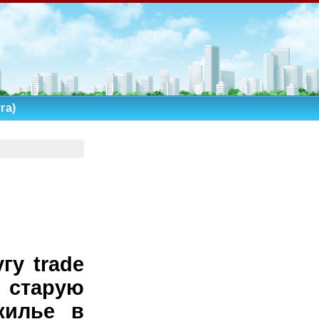
га)
гу trade
ю старую
жилье в